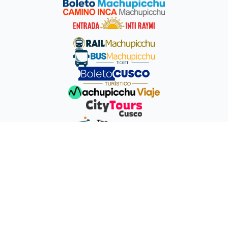
Dirección:
Calle Recoleta Angosta #208 Cusco-Perú
E-
mail:
info@machupicchuterra.com
-
ventas@machupicchuterra.com